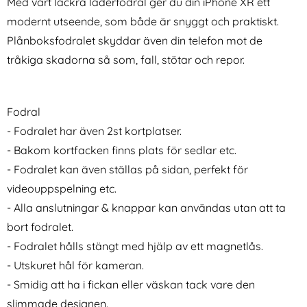
Med vårt läckra läderfodral ger du din iPhone XR ett
modernt utseende, som både är snyggt och praktiskt.
Plånboksfodralet skyddar även din telefon mot de
tråkiga skadorna så som, fall, stötar och repor.
Fodral
holdit iPhone 11/XR -
holdit iPhone 11/XR Mobilskal
Skärmskydd Heltäckande -
Silikon Mocha Brown
- Fodralet har även 2st kortplatser.
Art. nr 19178
Art. nr 212538
Privacyglas
rea pris
rea pris
163 kr
- Bakom kortfacken finns plats för sedlar etc.
124 kr
tidigare pris
tidigare pris
163 kr
149 kr
skal Slim Svart
 iPhone 11/XR - Skärmskydd Heltäckande - Privacyglas
Köp
holdit iPhone 11/XR Mobilsk
Köp
I lager
I lager
- Fodralet kan även ställas på sidan, perfekt för
Tillgänglighet:
Tillgänglighet:
videouppspelning etc.
- Alla anslutningar & knappar kan användas utan att ta
bort fodralet.
- Fodralet hålls stängt med hjälp av ett magnetlås.
- Utskuret hål för kameran.
- Smidig att ha i fickan eller väskan tack vare den
slimmade designen.