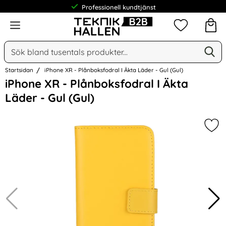
Professionell kundtjänst
Meny
Mina favorit
Sök
Ge
Sök på Narse Group AB
Startsidan
iPhone XR - Plånboksfodral I Äkta Läder - Gul (Gul)
Hoppa
iPhone XR - Plånboksfodral I Äkta
över
Läder - Gul (Gul)
Bilder
Mark