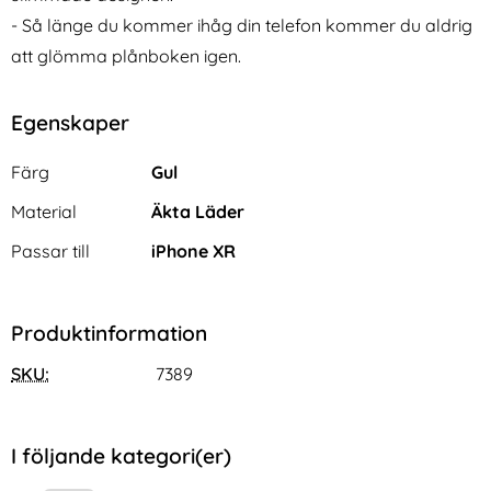
- Så länge du kommer ihåg din telefon kommer du aldrig
att glömma plånboken igen.
Egenskaper
Egenskaper/attribut för denna produkt
Attribut
Värde
Färg
Gul
Material
Äkta Läder
Passar till
iPhone XR
Produktinformation
SKU:
7389
I följande kategori(er)