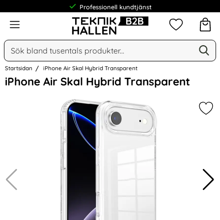
Professionell kundtjänst
Meny
Mina favorit
Sök
Ge
Sök på Narse Group AB
Startsidan
iPhone Air Skal Hybrid Transparent
Hoppa
iPhone Air Skal Hybrid Transparent
över
Bilder
Mar