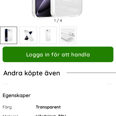
1
/
4
Logga in för att handla
Andra köpte även
Egenskaper
Egenskaper/attribut för denna produkt
Attribut
Värde
Färg
Transparent