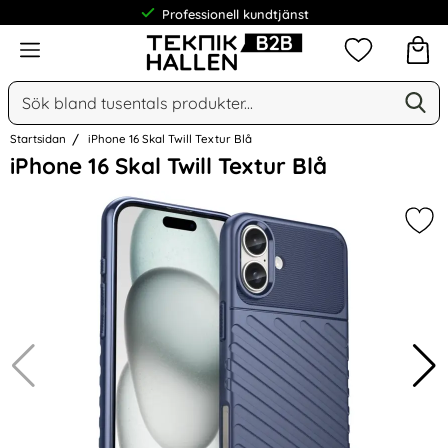
Professionell kundtjänst
Meny
Mina favorit
Sök
Ge
Sök på Narse Group AB
Startsidan
iPhone 16 Skal Twill Textur Blå
Hoppa
iPhone 16 Skal Twill Textur Blå
över
Bilder
Mark