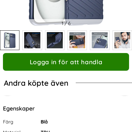
1
/
6
Logga in för att handla
Andra köpte även
Egenskaper
Egenskaper/attribut för denna produkt
Attribut
Värde
Färg
Blå