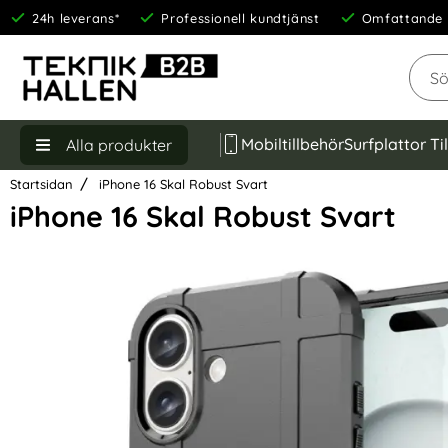
24h leverans*
Professionell kundtjänst
Omfattande 
Sök
Mobiltillbehör
Surfplattor Ti
Alla produkter
Startsidan
iPhone 16 Skal Robust Svart
iPhone 16 Skal Robust Svart
Hoppa
över
Bilder