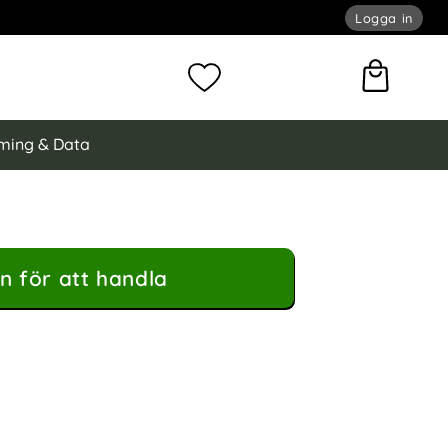
Logga in
omför sökning
Mina favoriter
ming & Data
n för att handla
rt som favorit