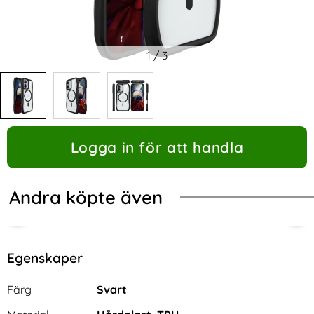
1
/
3
Logga in för att handla
Andra köpte även
Egenskaper
Egenskaper/attribut för denna produkt
Attribut
Värde
Färg
Svart