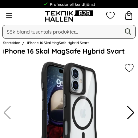
Professionell kundtjänst
Meny
Mina favorit
Sök
Ge
Sök på Narse Group AB
Startsidan
iPhone 16 Skal MagSafe Hybrid Svart
Hoppa
iPhone 16 Skal MagSafe Hybrid Svart
över
Bilder
Mar