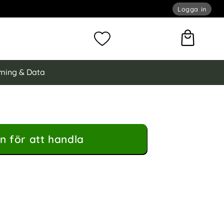
Logga in
omför sökning
Mina favoriter
ming & Data
n för att handla
 Kortfack Silver som favorit