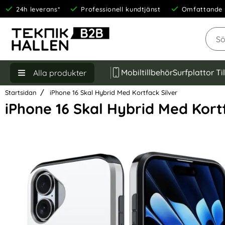
24h leverans*
Professionell kundtjänst
Omfattande 
Sök
Mobiltillbehör
Surfplattor Ti
Alla produkter
Startsidan
iPhone 16 Skal Hybrid Med Kortfack Silver
iPhone 16 Skal Hybrid Med Kortf
Hoppa
över
Bilder