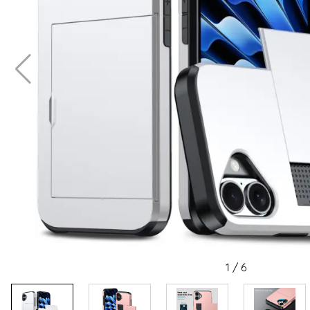
1
/
6