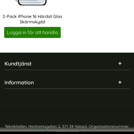
2-Pack iPhone 16 Härdat Glas
Skärmskydd
Art. nr 232226
Logga in för att handla
Sidfot Blandad info och länkar
Kundtjänst
Information
Teknikhallen, Hantverksgatan 2, 571 34 Nässjö. Organisationsnummer:
559165-6540