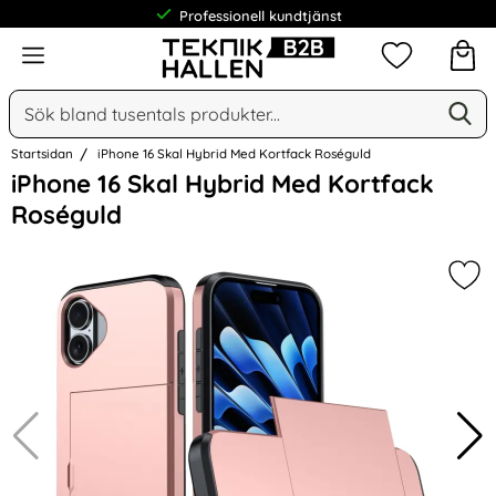
Professionell kundtjänst
Meny
Mina favorit
Sök
Ge
Sök på Narse Group AB
Startsidan
iPhone 16 Skal Hybrid Med Kortfack Roséguld
Hoppa
iPhone 16 Skal Hybrid Med Kortfack
över
Roséguld
Bilder
Mar