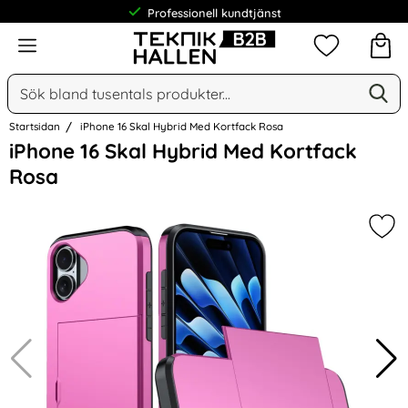
Professionell kundtjänst
Meny
Mina favorit
Sök
Ge
Sök på Narse Group AB
Startsidan
iPhone 16 Skal Hybrid Med Kortfack Rosa
Hoppa
iPhone 16 Skal Hybrid Med Kortfack
över
Rosa
Bilder
Mar