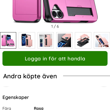
1
/
6
Logga in för att handla
Andra köpte även
Egenskaper
Egenskaper/attribut för denna produkt
Attribut
Värde
Färg
Rosa