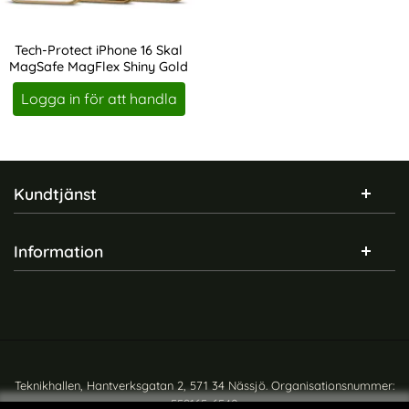
Tech-Protect iPhone 16 Skal
MagSafe MagFlex Shiny Gold
Art. nr 231958
Logga in för att handla
Sidfot Blandad info och länkar
Kundtjänst
Information
Teknikhallen, Hantverksgatan 2, 571 34 Nässjö. Organisationsnummer:
559165-6540