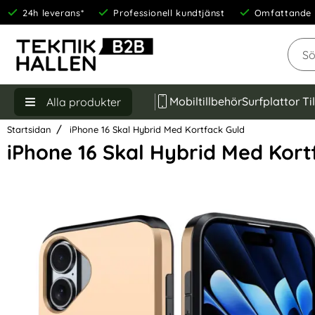
24h leverans*
Professionell kundtjänst
Omfattande 
Sök
Mobiltillbehör
Surfplattor Ti
Alla produkter
Startsidan
iPhone 16 Skal Hybrid Med Kortfack Guld
iPhone 16 Skal Hybrid Med Kort
Hoppa
över
Bilder