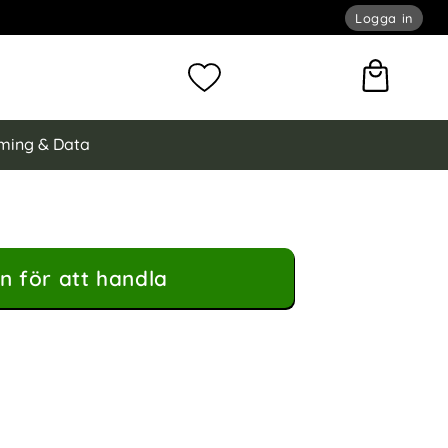
Logga in
omför sökning
Mina favoriter
ming & Data
n för att handla
d Kortfack Guld som favorit