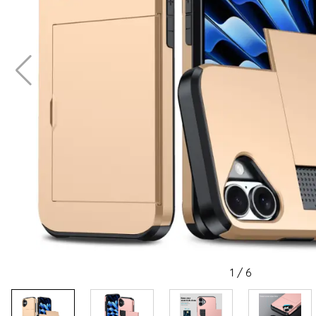
1
/
6