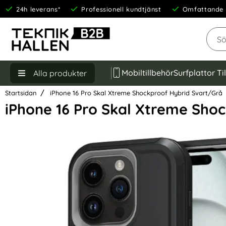
24h leverans*
Professionell kundtjänst
Omfattande 
Sök
Mobiltillbehör
Surfplattor Ti
Alla produkter
Startsidan
iPhone 16 Pro Skal Xtreme Shockproof Hybrid Svart/Grå
iPhone 16 Pro Skal Xtreme Sho
Hoppa
över
Bilder