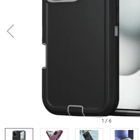
1
/
6