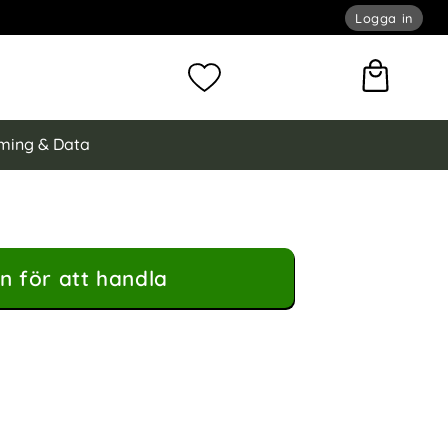
Logga in
omför sökning
Mina favoriter
ming & Data
n för att handla
e Shockproof Hybrid Svart/Grå som favorit