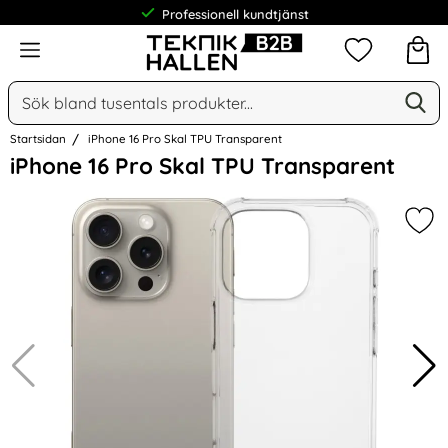
Professionell kundtjänst
Meny
Mina favorit
Sök
Ge
Sök på Narse Group AB
Startsidan
iPhone 16 Pro Skal TPU Transparent
Hoppa
iPhone 16 Pro Skal TPU Transparent
över
Bilder
Mar