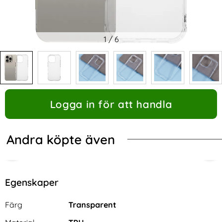
1
/
6
Logga in för att handla
Andra köpte även
Egenskaper
Egenskaper/attribut för denna produkt
Attribut
Värde
Färg
Transparent