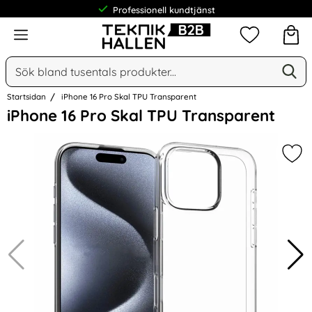
Professionell kundtjänst
Meny
Mina favorit
Sök
Ge
Sök på Narse Group AB
Startsidan
iPhone 16 Pro Skal TPU Transparent
Hoppa
iPhone 16 Pro Skal TPU Transparent
över
Bilder
Mar