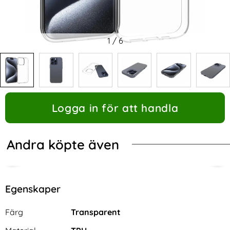
1
/
6
Logga in för att handla
Andra köpte även
Egenskaper
Egenskaper/attribut för denna produkt
Attribut
Värde
Färg
Transparent