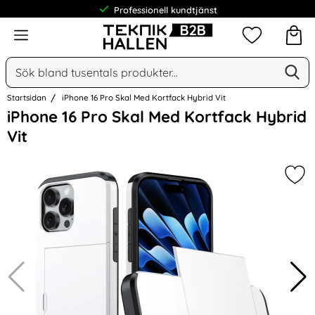
Professionell kundtjänst
Meny
Mina favorit
Sök
Ge
Sök på Narse Group AB
Startsidan
iPhone 16 Pro Skal Med Kortfack Hybrid Vit
Hoppa
iPhone 16 Pro Skal Med Kortfack Hybrid
över
Vit
Bilder
Mar