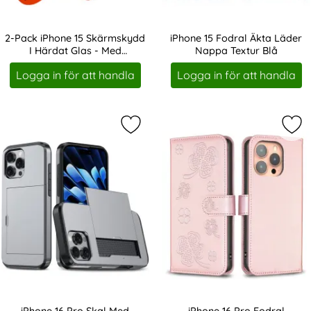
2-Pack iPhone 15 Skärmskydd
iPhone 15 Fodral Äkta Läder
I Härdat Glas - Med
Nappa Textur Blå
Art. nr 246476
Art. nr 221819
Monteringsram
Logga in för att handla
Logga in för att handla
Markera iPhone 16 Pro Skal Med Ko
Mar
iPhone 16 Pro Skal Med
iPhone 16 Pro Fodral