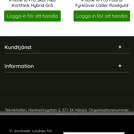
Kortfack Hybrid Grå
Fyrklöver Läder Roséguld
Art. nr 229989
Art. nr 229937
Logga in för att handla
Logga in för att handla
Sidfot Blandad info och länkar
Kundtjänst
Information
Teknikhallen, Hantverksgatan 2, 571 34 Nässjö. Organisationsnummer:
559165-6540
Copyright © teknikhallen.se
Vi använder cookies för