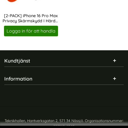
[2-PACK] iPhone 16 Pro Max
Privacy Skärmskydd I Härdat
Art. nr 246533
Glas - Med Monteringsram
Logga in för att handla
Sidfot Blandad info och länkar
Kundtjänst
Information
Teknikhallen, Hantverksgatan 2, 571 34 Nässjö. Organisationsnummer:
559165-6540