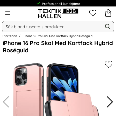
Professionell kundtjänst
Meny
Mina favorit
Sök
Ge
Sök på Narse Group AB
Startsidan
iPhone 16 Pro Skal Med Kortfack Hybrid Roséguld
Hoppa
iPhone 16 Pro Skal Med Kortfack Hybrid
över
Roséguld
Bilder
Mar