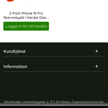
2-Pack iPhone 16 Pro
Skärmskydd I Härdat Glas -
Art. nr 246483
Med Monteringsram
Logga in för att handla
Sidfot Blandad info och länkar
Kundtjänst
Information
Teknikhallen, Hantverksgatan 2, 571 34 Nässjö. Organisationsnummer:
559165-6540