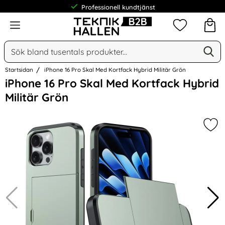
Professionell kundtjänst
Meny
Mina favorit
Sök
Ge
Sök på Narse Group AB
Startsidan
iPhone 16 Pro Skal Med Kortfack Hybrid Militär Grön
Hoppa
iPhone 16 Pro Skal Med Kortfack Hybrid
över
Militär Grön
Bilder
Mark