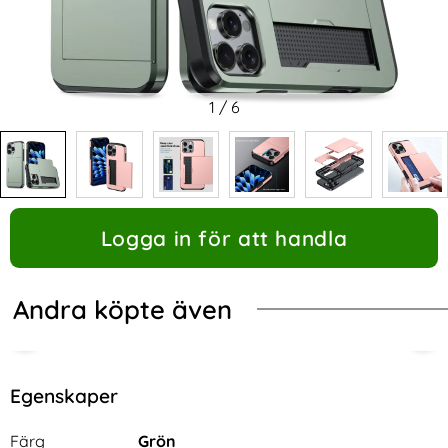
1
/
6
Logga in för att handla
Andra köpte även
Egenskaper
Egenskaper/attribut för denna produkt
Attribut
Värde
Färg
Grön