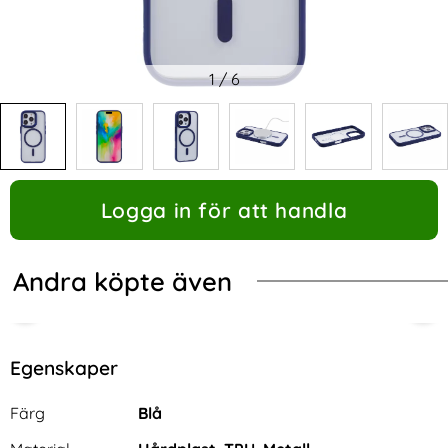
1
/
6
Logga in för att handla
Andra köpte även
Egenskaper
Egenskaper/attribut för denna produkt
Attribut
Värde
Färg
Blå