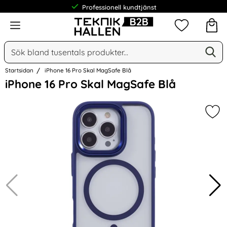
Professionell kundtjänst
Meny
Mina favorit
Sök
Ge
Sök på Narse Group AB
Startsidan
iPhone 16 Pro Skal MagSafe Blå
Hoppa
iPhone 16 Pro Skal MagSafe Blå
över
Bilder
Mar