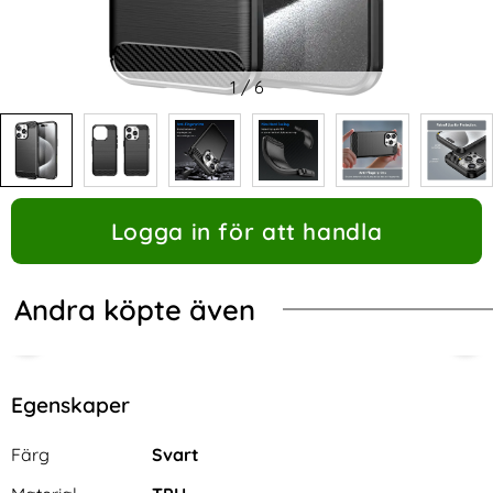
1
/
6
Logga in för att handla
Andra köpte även
Egenskaper
Egenskaper/attribut för denna produkt
Attribut
Värde
Färg
Svart