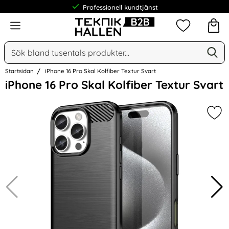
Professionell kundtjänst
Meny
Mina favorit
Sök
Ge
Sök på Narse Group AB
Startsidan
iPhone 16 Pro Skal Kolfiber Textur Svart
Hoppa
iPhone 16 Pro Skal Kolfiber Textur Svart
över
Bilder
Mark