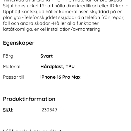
Skjut bakstycket för att hålla dina kreditkort eller ID-kort -
Upphöjt kantskydd håller kameralinsen skyddad på en
plan yta -Telefonskyddet skyddar din telefon från repor,
fall och andra skador -Håller alla funktioner
lättåtkomliga, enkel installation/avmontering
Egenskaper
Samsung Galaxy A16/A26 5G
iPhone 16 Pro 2-PACK
Egenskaper/attribut för denna produkt
Fodral RFID Rosa Blommor
Skärmskydd Heltäckande
Attribut
Värde
Färg
Svart
Art. nr 235785
Art. nr 237404
Härdat Glas
rea pris
rea pris
136 kr
161 kr
tidigare pris
tidigare pris
136 kr
161 kr
Material
Hårdplast, TPU
odral Läder Svart
ung Galaxy A16/A26 5G Fodral RFID Rosa Blommor
Köp
iPhone 16 Pro 2-PACK Skärmskyd
Spigen iP
Köp
I lager
I lager
Tillgänglighet:
Tillgänglighet:
Passar till
iPhone 16 Pro Max
Produktinformation
SKU:
230549