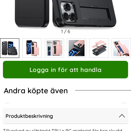
1
/
6
Logga in för att handla
Andra köpte även
Produktbeskrivning
Tillverkad av slitstarkt TPU + PC-material för bra skydd