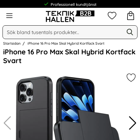
Professionell kundtjänst
Meny
Mina favorit
Sök
Ge
Sök på Narse Group AB
Startsidan
iPhone 16 Pro Max Skal Hybrid Kortfack Svart
Hoppa
iPhone 16 Pro Max Skal Hybrid Kortfack
över
Svart
Bilder
Mar