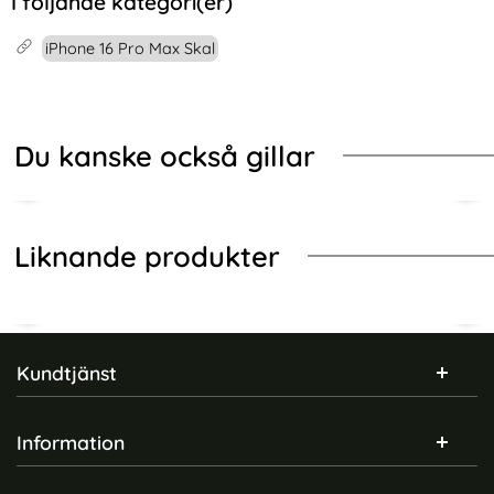
I följande kategori(er)
iPhone 16 Pro Max Skal
Du kanske också gillar
Liknande produkter
Sidfot Blandad info och länkar
Kundtjänst
Information
iPhone 16 Pro Max Skal
holdit iPhone 16 Pro Max