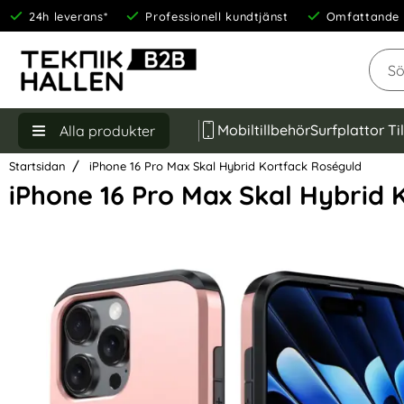
24h leverans*
Professionell kundtjänst
Omfattande 
Sök
Mobiltillbehör
Surfplattor Ti
Alla produkter
Startsidan
iPhone 16 Pro Max Skal Hybrid Kortfack Roséguld
iPhone 16 Pro Max Skal Hybrid 
Hoppa
över
Bilder