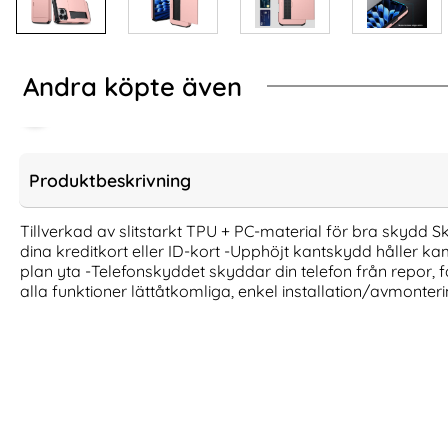
Andra köpte även
Produktbeskrivning
Tillverkad av slitstarkt TPU + PC-material för bra skydd Sk
dina kreditkort eller ID-kort -Upphöjt kantskydd håller 
plan yta -Telefonskyddet skyddar din telefon från repor, 
alla funktioner lättåtkomliga, enkel installation/avmonter
Spigen iPhone 17 Pro 3-PACK
iPhone 16 Pro 2
Skärmskydd ALM GLAS.tR Härdat Glas
Heltäckande
Art. nr 246927
Art. nr 237404
rea pris
rea pris
161 kr
161 kr
tidigare pris
tidigare pris
161 kr
161 kr