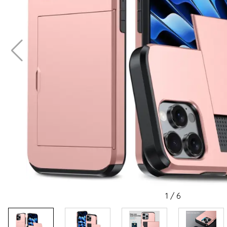
1
/
6