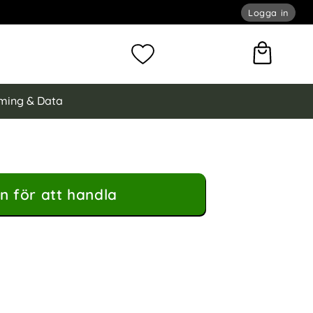
Logga in
omför sökning
Mina favoriter
ming & Data
n för att handla
ybrid Kortfack Roséguld som favorit