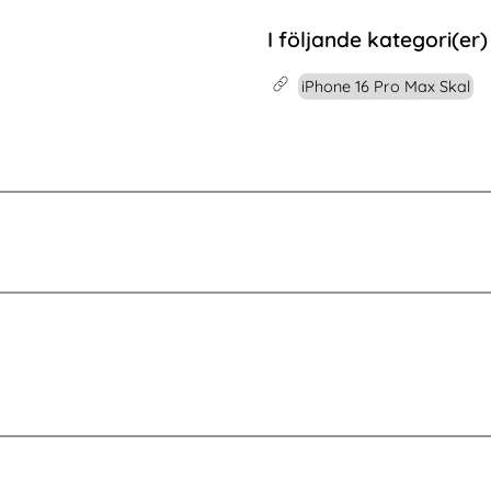
ärdat Glas
2-PACK Skärmskydd Heltäckande Härdat Glas
Köp
3-Pack iPhone 17 Pro Linss
Köp
I lager
Tillgänglighet:
I följande kategori(er)
iPhone 16 Pro Max Skal