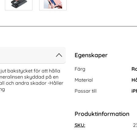
Egenskaper
Egenskaper/attribut för de
Attribut
Värde
Färg
Ro
jut bakstycket för att hålla
kameralinsen skyddad på en
Material
Hå
fall och andra skador -Håller
ing
Passar till
iP
Produktinformation
-PACK Skärmskydd
3-Pack iPhone 17 Pro Linsskydd I
 Härdat Glas
SKU:
Härdat Glas
2
Art. nr 242067
rea pris
111 kr
tidigare pris
111 kr