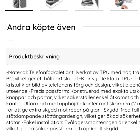
Andra köpte även
Produktbeskrivning
-Material: Telefonfodralet är tillverkat av TPU med hög t
PC, vilket ger ett hållbart skydd -Klar vy: De klara TPU- 
kristallklar bild av telefonens färg och design, vilket bibehå
utseende -Precis passform: Konstruerad med exakta utsk
knappar och portar, vilket säkerställer enkel åtkomst och 
kanter: Utformad med upphöjda kanter runt skärmen (2
för att ge extra skydd mot repor på ytan -Skydd: Med fall
stötdämpande stötfångardesign, vilket ger ökad säkerhet 
stötar. -Enkel installation: Tvålagersmonteringen är enkel at
NILLKIN iPhone 16 Pro Max Skal
IPAKY iPhone 
Frosted Shield Pro Grå
Shockproof Tran
vilket ger en säker passform och optimalt skydd
Art. nr 234121
Art. nr 240364
rea pris
rea pris
149 kr
149 kr
tidigare pris
tidigare pris
149 kr
149 kr