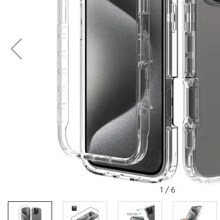
1
/
6