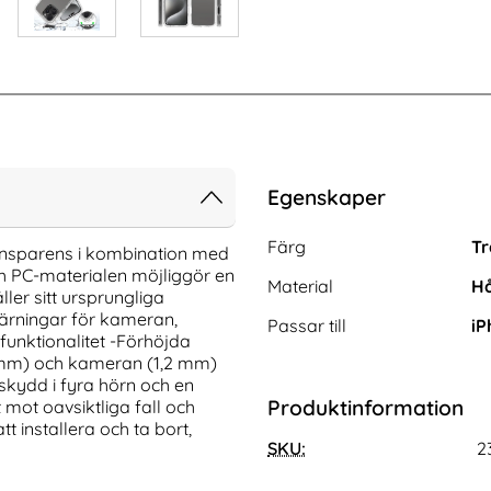
Egenskaper
Egenskaper/attribut för de
Attribut
Värde
Färg
Tr
ransparens i kombination med
och PC-materialen möjliggör en
Material
Hå
ller sitt ursprungliga
ärningar för kameran,
Passar till
iP
funktionalitet -Förhöjda
 mm) och kameran (1,2 mm)
skydd i fyra hörn och en
Produktinformation
mot oavsiktliga fall och
t installera och ta bort,
17 Pro Max Skal
CASEME iPhone 16 Pro Max Fodral
sparent / Silver
Multifunktionell Brun
SKU:
2
Art. nr 234028
rea pris
249 kr
tidigare pris
249 kr