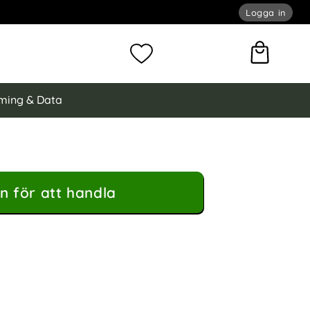
Logga in
omför sökning
Mina favoriter
ming & Data
n för att handla
60 Hybrid Transparent som favorit