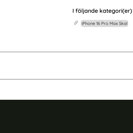
 Grå
Pro Max Skal Shockproof Transparent / Silver
Köp
CASEME iPhone 16 Pro Max Fodral
Köp
I lager
Tillgänglighet:
I följande kategori(er)
iPhone 16 Pro Max Skal