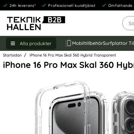
24h leverans*
Professionell kundtjänst
Omfattande 
Sök
Mobiltillbehör
Surfplattor Ti
Alla produkter
Startsidan
iPhone 16 Pro Max Skal 360 Hybrid Transparent
iPhone 16 Pro Max Skal 360 Hyb
Hoppa
över
Bilder