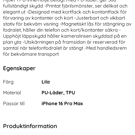
fullständigt skydd -Printat fjärilsmönster, ser delikat och
elegant ut -Designad med kortfack och kontantfack för
förvaring av kontanter och kort -Justerbart och vikbart
stativ för bekväm visning -Magnetiskt lås för stängning av
fodralet, håller din telefon och kort/kontanter säkra -
Upphöjt läppskydd håller kameralinsen skyddad på en
plan yta -Utskärningen på framsidan är reserverad för
samtal när telefonfodralet är stängt -Med handledsrem
Spigen iPhone 16 Pro Max 2-
Klockarmband 18 mm Quick
för bekvämare transport
PACK GLAS.tR "Ez Fit"
Release Wave Silikon Lila
Art. nr 231883
Art. nr 243343
Skärmskydd
rea pris
rea pris
174 kr
199 kr
tidigare pris
tidigare pris
174 kr
199 kr
Egenskaper
e FlexAir Hybrid Transparent
iPhone 16 Pro Max 2-PACK GLAS.tR "Ez Fit" Skärmskydd
Köp
Klockarmband 18 mm Quick Rel
Köp
Spi
I lager
I lager
Tillgänglighet:
Tillgänglighet:
Egenskaper/attribut för denna produkt
Attribut
Värde
Färg
Lila
Material
PU-Läder, TPU
Passar till
iPhone 16 Pro Max
Produktinformation