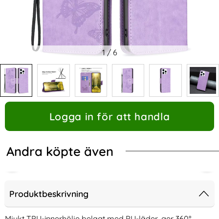
1
/
6
Logga in för att handla
Andra köpte även
Produktbeskrivning
Mjukt TPU-innerhölje belagt med PU-läder, ger 360°