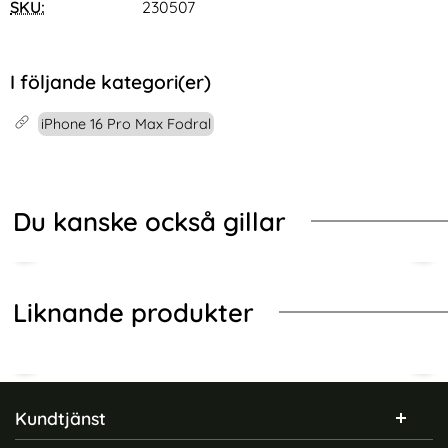
SKU:
230507
I följande kategori(er)
iPhone 16 Pro Max Fodral
Du kanske också gillar
Liknande produkter
Sidfot Blandad info och länkar
Kundtjänst