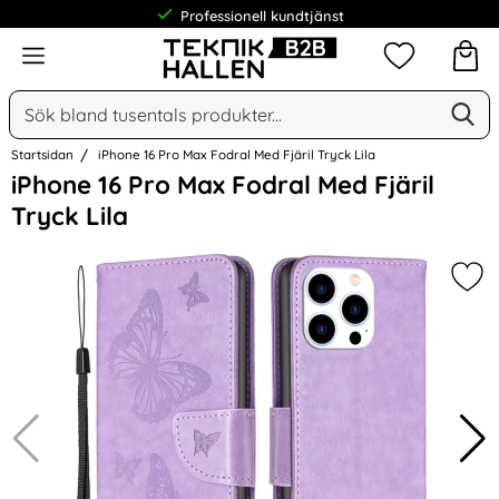
Professionell kundtjänst
Meny
Mina favorit
Sök
Ge
Sök på Narse Group AB
Startsidan
iPhone 16 Pro Max Fodral Med Fjäril Tryck Lila
Hoppa
iPhone 16 Pro Max Fodral Med Fjäril
över
Tryck Lila
Bilder
Mark