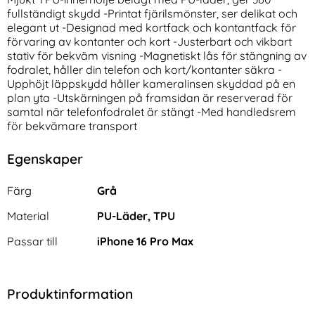
fullständigt skydd -Printat fjärilsmönster, ser delikat och
elegant ut -Designad med kortfack och kontantfack för
förvaring av kontanter och kort -Justerbart och vikbart
stativ för bekväm visning -Magnetiskt lås för stängning av
fodralet, håller din telefon och kort/kontanter säkra -
Upphöjt läppskydd håller kameralinsen skyddad på en
plan yta -Utskärningen på framsidan är reserverad för
samtal när telefonfodralet är stängt -Med handledsrem
Spigen iPhone 16 Pro Max 2-
Spigen iPhone 14 Pro 2-PACK
för bekvämare transport
PACK GLAS.tR "Ez Fit"
GLAS.tR "Ez Fit" Skärmskydd
Art. nr 231883
Art. nr 209286
Skärmskydd
rea pris
rea pris
174 kr
156 kr
tidigare pris
tidigare pris
174 kr
156 kr
Egenskaper
e FlexAir Hybrid Transparent
iPhone 16 Pro Max 2-PACK GLAS.tR "Ez Fit" Skärmskydd
Köp
Spigen iPhone 14 Pro 2-PACK GL
Köp
I lager
I lager
Tillgänglighet:
Tillgänglighet:
Egenskaper/attribut för denna produkt
Attribut
Värde
Färg
Grå
Material
PU-Läder, TPU
Passar till
iPhone 16 Pro Max
Produktinformation