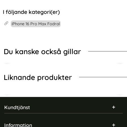
I följande kategori(er)
iPhone 16 Pro Max Fodral
Du kanske också gillar
Liknande produkter
Sidfot Blandad info och länkar
Kundtjänst
Information