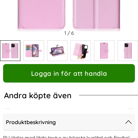
1
/
6
Logga in för att handla
Andra köpte även
Produktbeskrivning
PU-läder med litchi-textur av högsta kvalitet och flexibel