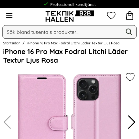
Professionell kundtjänst
Meny
Mina favorit
Sök
Ge
Sök på Narse Group AB
Startsidan
iPhone 16 Pro Max Fodral Litchi Läder Textur Ljus Rosa
Hoppa
iPhone 16 Pro Max Fodral Litchi Läder
över
Textur Ljus Rosa
Bilder
Mark