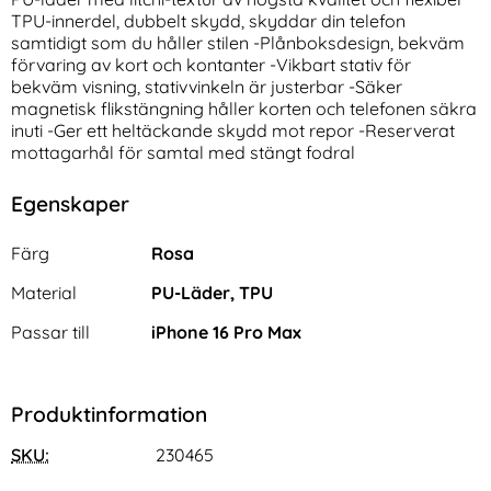
TPU-innerdel, dubbelt skydd, skyddar din telefon
samtidigt som du håller stilen -Plånboksdesign, bekväm
förvaring av kort och kontanter -Vikbart stativ för
bekväm visning, stativvinkeln är justerbar -Säker
magnetisk flikstängning håller korten och telefonen säkra
inuti -Ger ett heltäckande skydd mot repor -Reserverat
mottagarhål för samtal med stängt fodral
2-Pack iPhone 17 Pro Max
2-Pack iPhone 17 Pro
Egenskaper
Linsskydd I Härdat Glas
Linsskydd I Härdat Glas
Art. nr 242063
Art. nr 242059
rea pris
rea pris
111 kr
111 kr
tidigare pris
tidigare pris
111 kr
111 kr
Egenskaper/attribut för denna produkt
d I Härdat Glas
-Pack iPhone 17 Pro Max Linsskydd I Härdat Glas
Köp
2-Pack iPhone 17 Pro Lins
Köp
Attribut
Värde
Färg
Rosa
I lager
I lager
Tillgänglighet:
Tillgänglighet:
Material
PU-Läder, TPU
Passar till
iPhone 16 Pro Max
Produktinformation
SKU:
230465