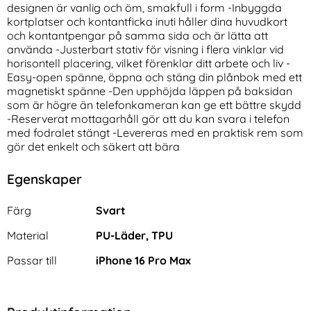
designen är vanlig och öm, smakfull i form -Inbyggda
kortplatser och kontantficka inuti håller dina huvudkort
och kontantpengar på samma sida och är lätta att
använda -Justerbart stativ för visning i flera vinklar vid
horisontell placering, vilket förenklar ditt arbete och liv -
Easy-open spänne, öppna och stäng din plånbok med ett
magnetiskt spänne -Den upphöjda läppen på baksidan
CASEME Samsung Galaxy S25
3-Pack iPhone 17 Pro Max
som är högre än telefonkameran kan ge ett bättre skydd
Edge Fodral Multifuntionell
Linsskydd I Härdat Glas
-Reserverat mottagarhåll gör att du kan svara i telefon
Art. nr 238519
Art. nr 242070
Rosa
rea pris
rea pris
319 kr
med fodralet stängt -Levereras med en praktisk rem som
111 kr
tidigare pris
tidigare pris
319 kr
111 kr
d I Härdat Glas
Samsung Galaxy S25 Edge Fodral Multifuntionell Rosa
Köp
3-Pack iPhone 17 Pro Max Li
Köp
gör det enkelt och säkert att bära
I lager
I lager
Tillgänglighet:
Tillgänglighet:
Egenskaper
Egenskaper/attribut för denna produkt
Attribut
Värde
Färg
Svart
Material
PU-Läder, TPU
Passar till
iPhone 16 Pro Max