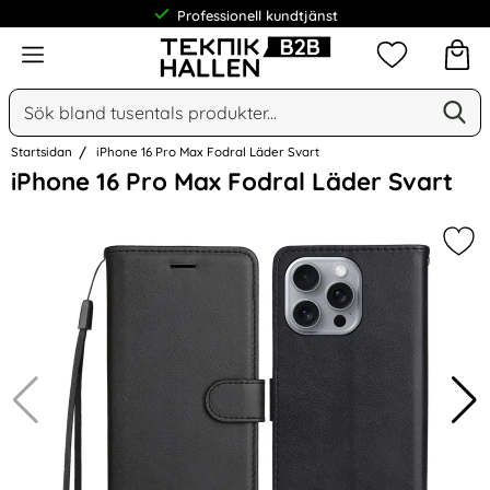
Professionell kundtjänst
Meny
Mina favorit
Sök
Ge
Sök på Narse Group AB
Startsidan
iPhone 16 Pro Max Fodral Läder Svart
Hoppa
iPhone 16 Pro Max Fodral Läder Svart
över
Bilder
Mar