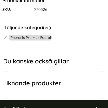
Produktinformation
SKU:
230526
I följande kategori(er)
iPhone 16 Pro Max Fodral
Du kanske också gillar
Liknande produkter
Sidfot Blandad info och länkar