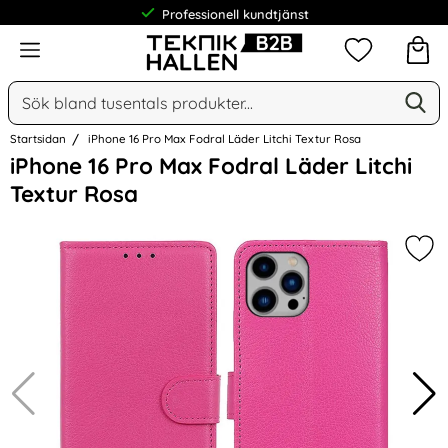
Professionell kundtjänst
Meny
Mina favorit
Sök
Ge
Sök på Narse Group AB
Startsidan
iPhone 16 Pro Max Fodral Läder Litchi Textur Rosa
Hoppa
iPhone 16 Pro Max Fodral Läder Litchi
över
Textur Rosa
Bilder
Mark