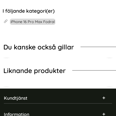
I följande kategori(er)
iPhone 16 Pro Max Fodral
Du kanske också gillar
Liknande produkter
Sidfot Blandad info och länkar
Kundtjänst
Information