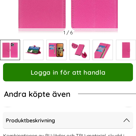
1
/
6
Logga in för att handla
Andra köpte även
Produktbeskrivning
Kombinationen av PU-läder och TPU-material, skydd i