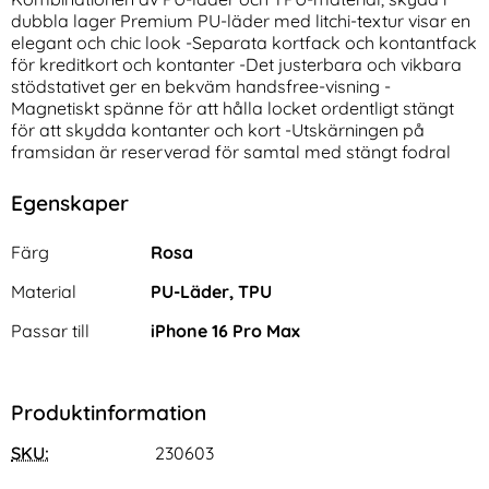
dubbla lager Premium PU-läder med litchi-textur visar en
elegant och chic look -Separata kortfack och kontantfack
för kreditkort och kontanter -Det justerbara och vikbara
stödstativet ger en bekväm handsfree-visning -
Magnetiskt spänne för att hålla locket ordentligt stängt
för att skydda kontanter och kort -Utskärningen på
framsidan är reserverad för samtal med stängt fodral
NORTHJO iPhone 17 Pro Max
2-Pack iPhone 17 Pro Max
Egenskaper
2-PACK Skärmskydd Härdat
Linsskydd I Härdat Glas
Art. nr 240412
Art. nr 242063
Glas
rea pris
rea pris
111 kr
111 kr
tidigare pris
tidigare pris
111 kr
111 kr
Egenskaper/attribut för denna produkt
ydd I Härdat Glas
O iPhone 17 Pro Max 2-PACK Skärmskydd Härdat Glas
Köp
2-Pack iPhone 17 Pro Max Li
Köp
i
Attribut
Värde
Färg
Rosa
I lager
I lager
Tillgänglighet:
Tillgänglighet:
Material
PU-Läder, TPU
Passar till
iPhone 16 Pro Max
Produktinformation
SKU:
230603