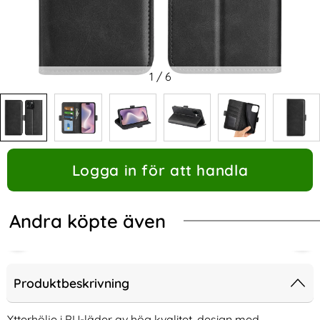
1
/
6
Logga in för att handla
Andra köpte även
Produktbeskrivning
Ytterhölje i PU-läder av hög kvalitet, design med