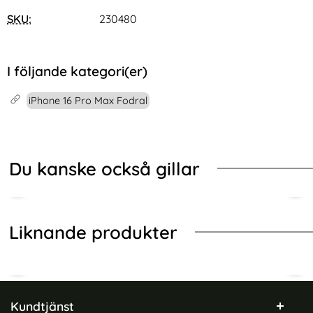
SKU:
230480
I följande kategori(er)
iPhone 16 Pro Max Fodral
Du kanske också gillar
Liknande produkter
Sidfot Blandad info och länkar
Kundtjänst