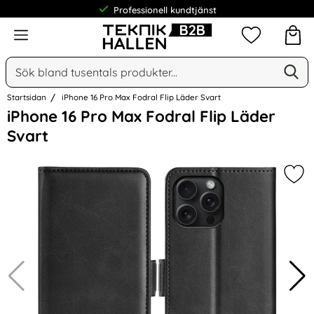
Professionell kundtjänst
Meny
Mina favorit
Sök
Ge
Sök på Narse Group AB
Startsidan
iPhone 16 Pro Max Fodral Flip Läder Svart
Hoppa
iPhone 16 Pro Max Fodral Flip Läder
över
Svart
Bilder
Mark