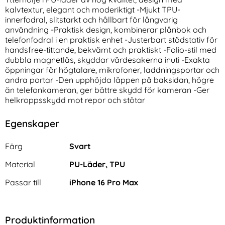
kalvtextur, elegant och moderiktigt -Mjukt TPU-
innerfodral, slitstarkt och hållbart för långvarig
användning -Praktisk design, kombinerar plånbok och
telefonfodral i en praktisk enhet -Justerbart stödstativ för
handsfree-tittande, bekvämt och praktiskt -Folio-stil med
dubbla magnetlås, skyddar värdesakerna inuti -Exakta
öppningar för högtalare, mikrofoner, laddningsportar och
andra portar -Den upphöjda läppen på baksidan, högre
ENKAY iPhone 16 Pro Max/16
Samsung Galaxy S23 Plus
än telefonkameran, ger bättre skydd för kameran -Ger
Pro Linsskydd Härdat Glas
Skal Läderbelagt Svart
helkroppsskydd mot repor och stötar
Art. nr 230617
Art. nr 214769
Svart
rea pris
rea pris
136 kr
136 kr
tidigare pris
tidigare pris
136 kr
136 kr
ro Linsskydd Svart
iPhone 16 Pro Max/16 Pro Linsskydd Härdat Glas Svart
Köp
Samsung Galaxy S23 Plus Sk
Apple
Köp
Egenskaper
I lager
I lager
Tillgänglighet:
Tillgänglighet:
Egenskaper/attribut för denna produkt
Attribut
Värde
Färg
Svart
Material
PU-Läder, TPU
Passar till
iPhone 16 Pro Max
Produktinformation