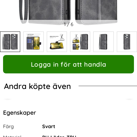
1
/
6
Logga in för att handla
Andra köpte även
Egenskaper
Egenskaper/attribut för denna produkt
Attribut
Värde
Färg
Svart