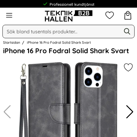
Professionell kundtjänst
Meny
Mina favorit
Sök
Ge
Sök på Narse Group AB
Startsidan
iPhone 16 Pro Fodral Solid Shark Svart
Hoppa
iPhone 16 Pro Fodral Solid Shark Svart
över
Bilder
Mark