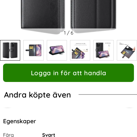
1
/
6
Logga in för att handla
Andra köpte även
Egenskaper
Egenskaper/attribut för denna produkt
Attribut
Värde
Färg
Svart