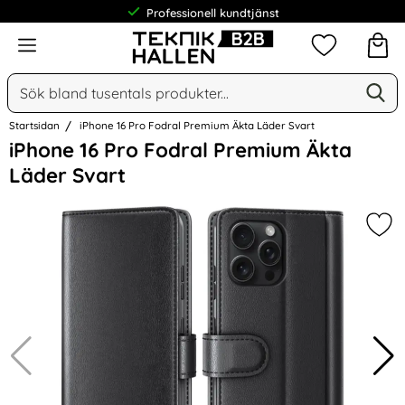
Professionell kundtjänst
Meny
Mina favorit
Sök
Ge
Sök på Narse Group AB
Startsidan
iPhone 16 Pro Fodral Premium Äkta Läder Svart
Hoppa
iPhone 16 Pro Fodral Premium Äkta
över
Läder Svart
Bilder
Mar