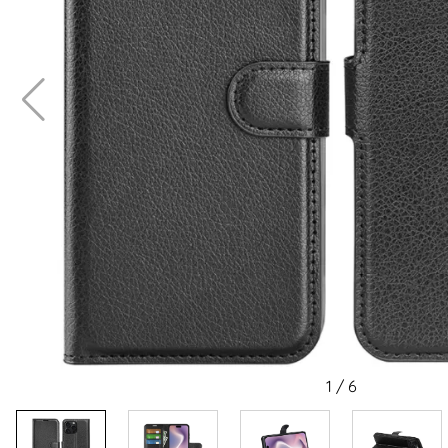
1
/
6