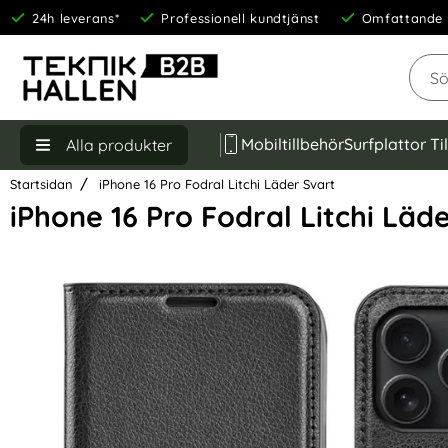
24h leverans*
Professionell kundtjänst
Omfattande 
Sök
Mobiltillbehör
Surfplattor Ti
Alla produkter
Startsidan
iPhone 16 Pro Fodral Litchi Läder Svart
iPhone 16 Pro Fodral Litchi Läd
Hoppa
över
Bilder