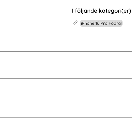
mor
6 Ultra Fodral RFID Läder Fjärilar / Blommor
Köp
Samsung Galaxy S23 Plus Ska
Köp
I lager
Tillgänglighet:
I följande kategori(er)
iPhone 16 Pro Fodral