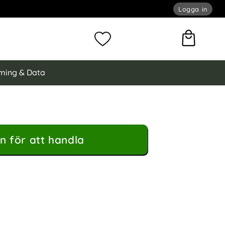
Logga in
omför sökning
Mina favoriter
ming & Data
n för att handla
i Läder Svart som favorit