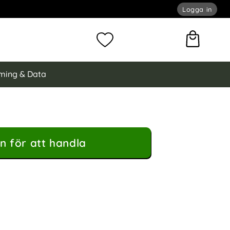
Logga in
omför sökning
Mina favoriter
ming & Data
n för att handla
hi Läder Röd som favorit