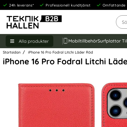
24h leverans*
Professionell kundtjänst
Omfattande 
Sök
Mobiltillbehör
Surfplattor Ti
Alla produkter
Startsidan
iPhone 16 Pro Fodral Litchi Läder Röd
iPhone 16 Pro Fodral Litchi Läd
Hoppa
över
Bilder