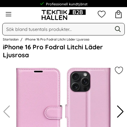
Professionell kundtjänst
Meny
Mina favorit
Sök
Ge
Sök på Narse Group AB
Startsidan
iPhone 16 Pro Fodral Litchi Läder Ljusrosa
Hoppa
iPhone 16 Pro Fodral Litchi Läder
över
Ljusrosa
Bilder
Mark