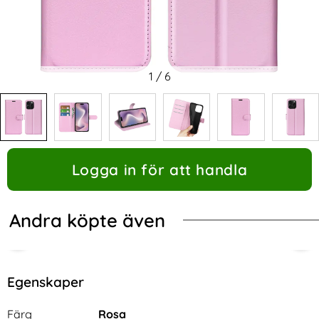
1
/
6
Logga in för att handla
Andra köpte även
Egenskaper
Egenskaper/attribut för denna produkt
Attribut
Värde
Färg
Rosa