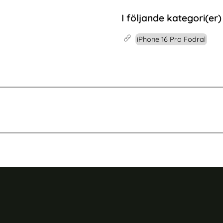
un
Galaxy S25 Edge Skärmskydd Härdat Glas
Köp
Lenovo Idea Tab Fodral Tri-
Köp
I lager
Tillgänglighet:
I följande kategori(er)
iPhone 16 Pro Fodral