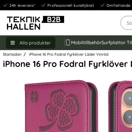
24h leverans*
Professionell kundtjänst
Omfattande 
Sök
Mobiltillbehör
Surfplattor Ti
Alla produkter
Startsidan
iPhone 16 Pro Fodral Fyrklöver Läder Vinröd
iPhone 16 Pro Fodral Fyrklöver
Hoppa
över
Bilder