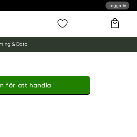
Logga in
omför sökning
Mina favoriter
ming & Data
n för att handla
löver Läder Vinröd som favorit