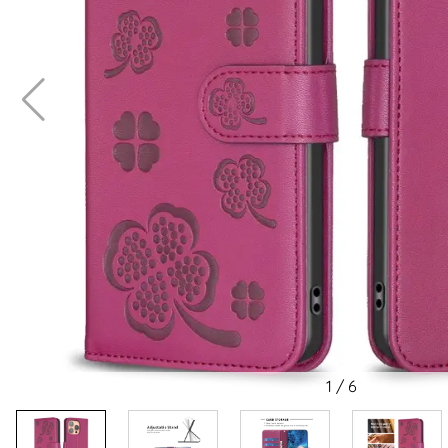
1
/
6