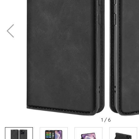
1
/
6