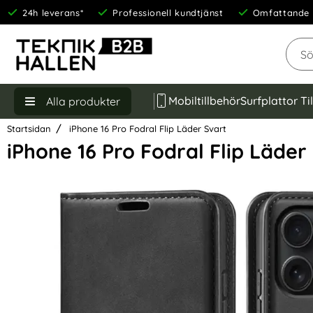
24h leverans*
Professionell kundtjänst
Omfattande 
Sök
Mobiltillbehör
Surfplattor Ti
Alla produkter
Startsidan
iPhone 16 Pro Fodral Flip Läder Svart
iPhone 16 Pro Fodral Flip Läder
Hoppa
över
Bilder