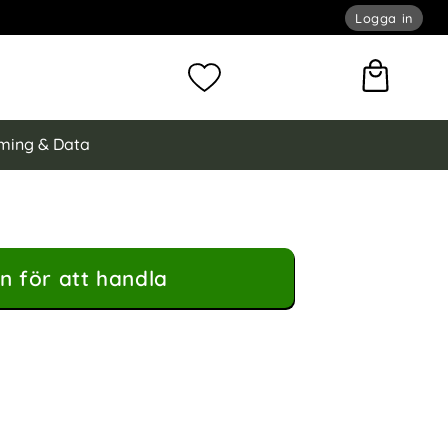
Logga in
omför sökning
Mina favoriter
ming & Data
n för att handla
 Läder Svart som favorit