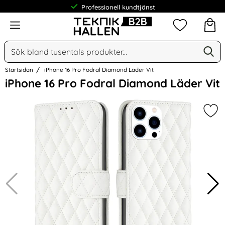
Professionell kundtjänst
Meny
Mina favorit
Sök
Ge
Sök på Narse Group AB
Startsidan
iPhone 16 Pro Fodral Diamond Läder Vit
Hoppa
iPhone 16 Pro Fodral Diamond Läder Vit
över
Bilder
Mar