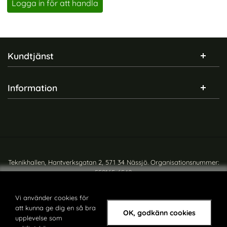
Logga in för att handla
Sidfot Blandad info och länkar
Kundtjänst
Information
Teknikhallen, Hantverksgatan 2, 571 34 Nässjö. Organisationsnummer:
559165-6540
Copyright © teknikhallen.se
Vi använder cookies för
att kunna ge dig en så bra
OK, godkänn cookies
upplevelse som