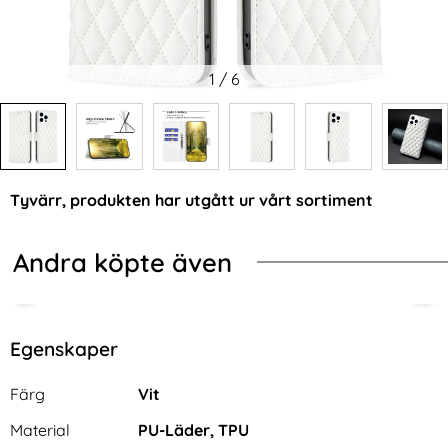
1
/
6
Tyvärr, produkten har utgått ur vårt sortiment
Andra köpte även
Egenskaper
Egenskaper/attribut för denna produkt
Attribut
Värde
Färg
Vit
Material
PU-Läder, TPU