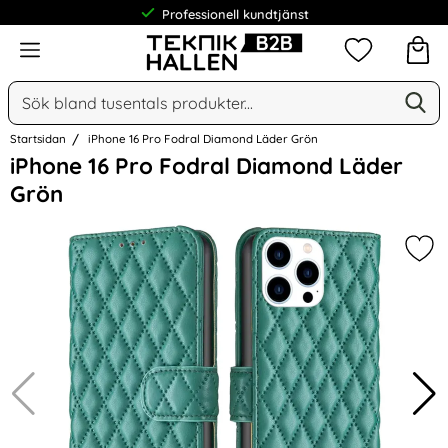
Professionell kundtjänst
Meny
Mina favorit
Sök
Ge
Sök på Narse Group AB
Startsidan
iPhone 16 Pro Fodral Diamond Läder Grön
Hoppa
iPhone 16 Pro Fodral Diamond Läder
över
Grön
Bilder
Mar