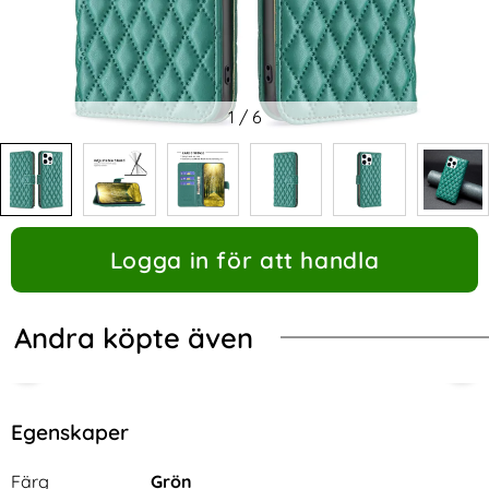
1
/
6
Logga in för att handla
Andra köpte även
Egenskaper
Egenskaper/attribut för denna produkt
Attribut
Värde
Färg
Grön