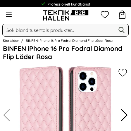
Professionell kundtjänst
Meny
Mina favorit
Sök
Ge
Sök på Narse Group AB
Startsidan
BINFEN iPhone 16 Pro Fodral Diamond Flip Läder Rosa
Hoppa
BINFEN iPhone 16 Pro Fodral Diamond
över
Flip Läder Rosa
Bilder
Mar