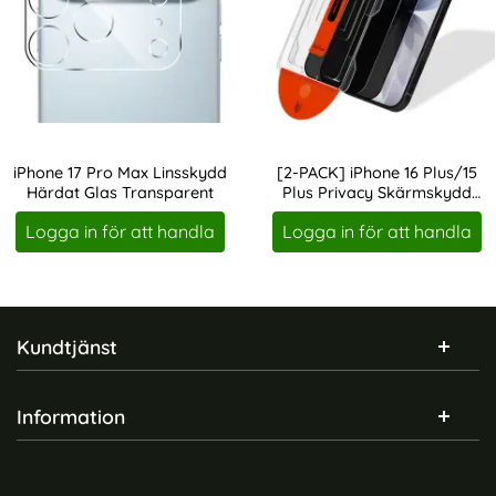
iPhone 17 Pro Max Linsskydd
[2-PACK] iPhone 16 Plus/15
Härdat Glas Transparent
Plus Privacy Skärmskydd
Art. nr 240407
Art. nr 246529
Härdat Glas-Med
Logga in för att handla
Logga in för att handla
Monteringsram
Sidfot Blandad info och länkar
Kundtjänst
Information