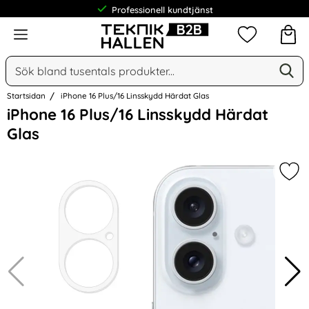
Professionell kundtjänst
Meny
Mina favorit
Sök
Ge
Sök på Narse Group AB
Startsidan
iPhone 16 Plus/16 Linsskydd Härdat Glas
Hoppa
iPhone 16 Plus/16 Linsskydd Härdat
över
Glas
Bilder
Mar