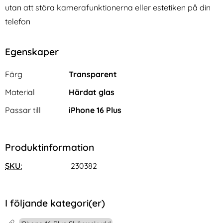
utan att störa kamerafunktionerna eller estetiken på din
telefon
Egenskaper
Egenskaper/attribut för denna produkt
Attribut
Värde
Färg
Transparent
Material
Härdat glas
Passar till
iPhone 16 Plus
Produktinformation
SKU:
230382
I följande kategori(er)