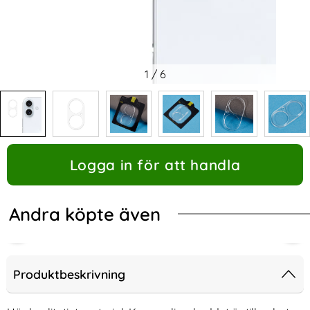
1
/
6
Logga in för att handla
Andra köpte även
Produktbeskrivning