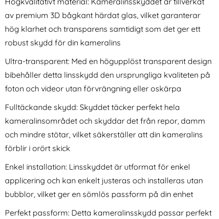
Högkvalitativt material: Kameralinsskyddet är tillverkat
av premium 3D bågkant härdat glas, vilket garanterar
hög klarhet och transparens samtidigt som det ger ett
robust skydd för din kameralins
Ultra-transparent: Med en högupplöst transparent design
bibehåller detta linsskydd den ursprungliga kvaliteten på
iPhone 16 Pro 2-PACK
Tech-Protect iPhone 15 Skal
foton och videor utan förvrängning eller oskärpa
Skärmskydd Heltäckande
MagSafe MagMat
Art. nr 237404
Art. nr 223112
Härdat Glas
Svart/Transparent
rea pris
rea pris
161 kr
Fulltäckande skydd: Skyddet täcker perfekt hela
149 kr
tidigare pris
tidigare pris
161 kr
149 kr
agmat MagSafe Matt Svart
e 16 Pro 2-PACK Skärmskydd Heltäckande Härdat Glas
Tech-Protect iPhone 15 Skal MagSa
Köp
Köp
iPh
I lager
I lager
kameralinsområdet och skyddar det från repor, damm
Tillgänglighet:
Tillgänglighet:
och mindre stötar, vilket säkerställer att din kameralins
förblir i orört skick
Enkel installation: Linsskyddet är utformat för enkel
applicering och kan enkelt justeras och installeras utan
bubblor, vilket ger en sömlös passform på din enhet
Perfekt passform: Detta kameralinsskydd passar perfekt