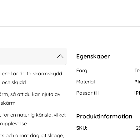
Egenskaper
Egenskaper/attribut för de
Attribut
Värde
Färg
Tr
aterial är detta skärmskydd
Material
Pl
ng och skydd
Passar till
iP
rm, så att du kan njuta av
n skärm
för en naturlig känsla, vilket
Produktinformation
Pro Max Linsskydd I
iPhone 12 Pro Max - Mandala Läder
rupplevelse
t Glas
Fodral - Roséguld
SKU:
2
Art. nr 12665
 och annat dagligt slitage,
rea pris
86 kr
tidigare pris
86 kr