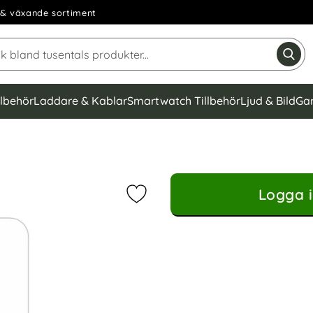
& växande sortiment
Sök på Narse Group AB
Gen
llbehör
Laddare & Kablar
Smartwatch Tillbehör
Ljud & Bild
Ga
Logga i
Markera iPhone 16 Plus Skärmsky