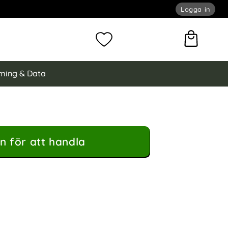
Logga in
omför sökning
Mina favoriter
ming & Data
n för att handla
dd PET som favorit