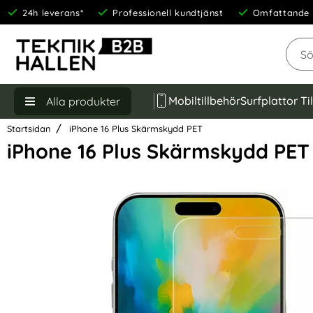
24h leverans*
Professionell kundtjänst
Omfattande 
Sök
Mobiltillbehör
Surfplattor Ti
Alla produkter
Startsidan
iPhone 16 Plus Skärmskydd PET
iPhone 16 Plus Skärmskydd PET
Hoppa
över
Bilder