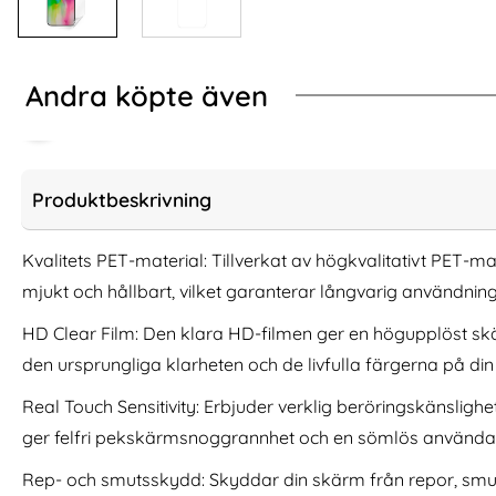
Andra köpte även
Produktbeskrivning
Kvalitets PET-material: Tillverkat av högkvalitativt PET-m
mjukt och hållbart, vilket garanterar långvarig användni
HD Clear Film: Den klara HD-filmen ger en högupplöst skä
den ursprungliga klarheten och de livfulla färgerna på di
Real Touch Sensitivity: Erbjuder verklig beröringskänslighet 
iPhone 16 Pro Fodral Rhombus Läder
3-Pack iPhone 17 
ger felfri pekskärmsnoggrannhet och en sömlös använda
Svart
Härda
Art. nr 230044
Art. nr 242070
Rep- och smutsskydd: Skyddar din skärm från repor, smuts
rea pris
rea pris
124 kr
111 kr
tidigare pris
tidigare pris
124 kr
111 kr