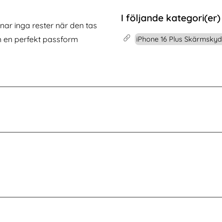
one 17 Pro Max Linsskydd I Härdat Glas
Köp
iPhone 12 Pro Max - Mandala Lä
Köp
I lager
Tillgänglighet:
I följande kategori(er)
nar inga rester när den tas
ch en perfekt passform
iPhone 16 Plus Skärmsky
-53%