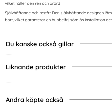
afe Kickstand Hybrid Svart
iPhone 16 Pro Fodral Rhombus Läder Svart
Köp
3-Pack iPh
vilket håller den ren och orörd
I lager
I lager
Tillgänglighet:
Tillgänglighet:
Självhäftande och restfri: Den självhäftande designen läm
bort, vilket garanterar en bubbelfri, sömlös installation o
Du kanske också gillar
Liknande produkter
Hoppa
över
andra
Andra köpte också
köpte
också