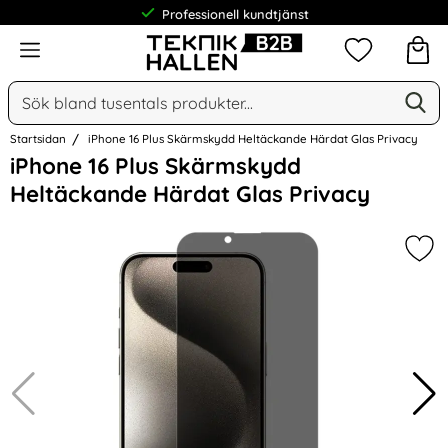
Professionell kundtjänst
Meny
Mina favorit
Sök
Ge
Sök på Narse Group AB
Startsidan
iPhone 16 Plus Skärmskydd Heltäckande Härdat Glas Privacy
Hoppa
iPhone 16 Plus Skärmskydd
över
Heltäckande Härdat Glas Privacy
Bilder
Mar