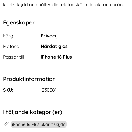
kant-skydd och håller din telefonskärm intakt och orörd
Egenskaper
Egenskaper/attribut för denna produkt
Attribut
Värde
Färg
Privacy
Material
Härdat glas
Passar till
iPhone 16 Plus
Produktinformation
SKU:
230381
I följande kategori(er)
iPhone 16 Plus Skärmskydd