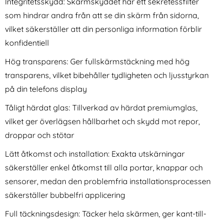
Integritetsskydd: Skärmskyddet har ett sekretessfilter
som hindrar andra från att se din skärm från sidorna,
vilket säkerställer att din personliga information förblir
konfidentiell
Hög transparens: Ger fullskärmstäckning med hög
transparens, vilket bibehåller tydligheten och ljusstyrkan
2-Pack iPhone 17 Pro
2-Pack iPhone 17 Linsskydd I
på din telefons display
Linsskydd I Härdat Glas
Härdat Glas
Art. nr 242059
Art. nr 241766
rea pris
rea pris
111 kr
Tåligt härdat glas: Tillverkad av härdat premiumglas,
111 kr
tidigare pris
tidigare pris
111 kr
111 kr
D Series Umbra Svart
2-Pack iPhone 17 Pro Linsskydd I Härdat Glas
Köp
2-Pack iPhone 17 Linssk
Köp
I lager
I lager
vilket ger överlägsen hållbarhet och skydd mot repor,
Tillgänglighet:
Tillgänglighet:
droppar och stötar
Lätt åtkomst och installation: Exakta utskärningar
säkerställer enkel åtkomst till alla portar, knappar och
sensorer, medan den problemfria installationsprocessen
säkerställer bubbelfri applicering
Full täckningsdesign: Täcker hela skärmen, ger kant-till-