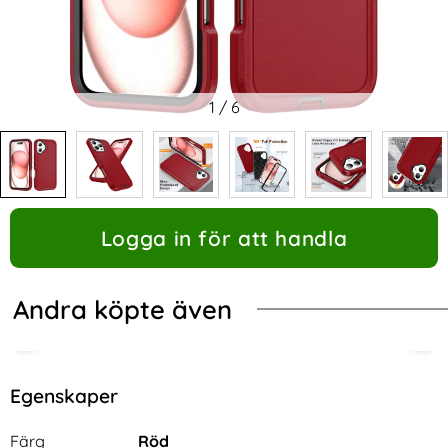
1
/
6
Logga in för att handla
Andra köpte även
Egenskaper
Egenskaper/attribut för denna produkt
Attribut
Värde
Färg
Röd