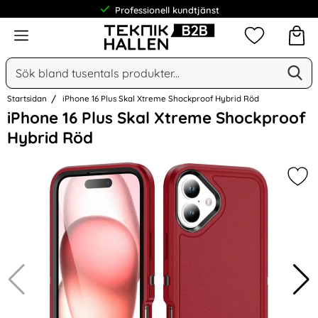
Professionell kundtjänst
Meny
Mina favorit
Sök
Ge
Sök på Narse Group AB
Startsidan
iPhone 16 Plus Skal Xtreme Shockproof Hybrid Röd
Hoppa
iPhone 16 Plus Skal Xtreme Shockproof
över
Hybrid Röd
Bilder
Mar