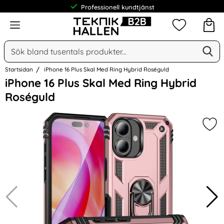
Professionell kundtjänst
Meny
Mina favorit
Sök
Ge
Sök på Narse Group AB
Startsidan
iPhone 16 Plus Skal Med Ring Hybrid Roséguld
Hoppa
iPhone 16 Plus Skal Med Ring Hybrid
över
Roséguld
Bilder
Mar