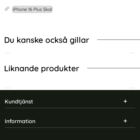
iPhone 16 Plus Skal
Du kanske också gillar
Liknande produkter
Sidfot Blandad info och länkar
Kundtjänst
Information
iPhone 16 Plus Skal
Tech-Protect iPhone 16 Plus