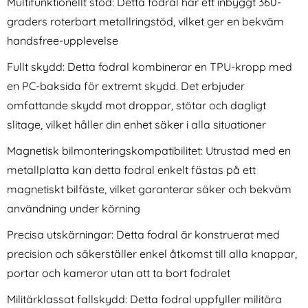
Multifunktionellt stöd: Detta fodral har ett inbyggt 360-
graders roterbart metallringstöd, vilket ger en bekväm
handsfree-upplevelse
Fullt skydd: Detta fodral kombinerar en TPU-kropp med
en PC-baksida för extremt skydd. Det erbjuder
omfattande skydd mot droppar, stötar och dagligt
2-Pack iPhone 17 Pro Max
3-Pack iPhone 17 Pro Max
slitage, vilket håller din enhet säker i alla situationer
Linsskydd I Härdat Glas
Linsskydd I Härdat Glas
Art. nr 242063
Art. nr 242070
rea pris
rea pris
111 kr
Magnetisk bilmonteringskompatibilitet: Utrustad med en
111 kr
tidigare pris
tidigare pris
111 kr
111 kr
d I Härdat Glas
-Pack iPhone 17 Pro Max Linsskydd I Härdat Glas
Köp
3-Pack iPhone 17 Pro Max Li
Köp
I lager
I lager
metallplatta kan detta fodral enkelt fästas på ett
Tillgänglighet:
Tillgänglighet:
magnetiskt bilfäste, vilket garanterar säker och bekväm
användning under körning
Precisa utskärningar: Detta fodral är konstruerat med
precision och säkerställer enkel åtkomst till alla knappar,
portar och kameror utan att ta bort fodralet
Militärklassat fallskydd: Detta fodral uppfyller militära