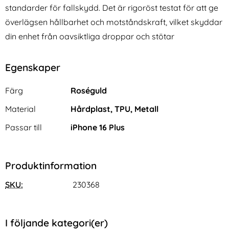
standarder för fallskydd. Det är rigoröst testat för att ge
överlägsen hållbarhet och motståndskraft, vilket skyddar
din enhet från oavsiktliga droppar och stötar
Egenskaper
Egenskaper/attribut för denna produkt
Attribut
Värde
Färg
Roséguld
Material
Hårdplast, TPU, Metall
Passar till
iPhone 16 Plus
Produktinformation
SKU:
230368
I följande kategori(er)