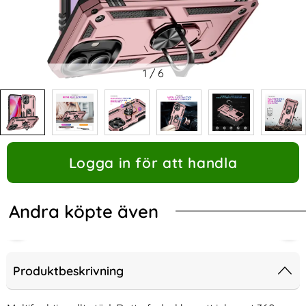
1
/
6
Logga in för att handla
Andra köpte även
Produktbeskrivning