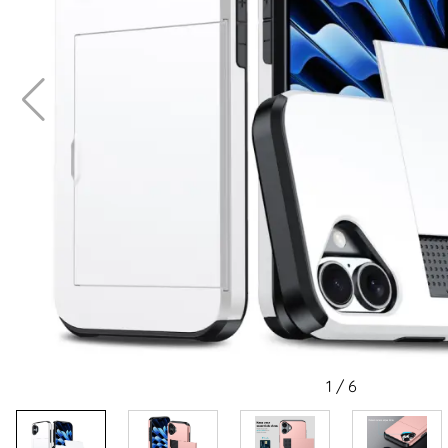
1
/
6