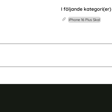
 iPhone 17 Linsskydd I Härdat Glas
Köp
2-Pack iPhone 17 Pro Linss
Köp
I lager
Tillgänglighet:
I följande kategori(er)
iPhone 16 Plus Skal