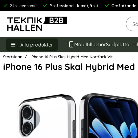
24h leverans*
Professionell kundtjänst
Omfattande 
Sök
Mobiltillbehör
Surfplattor Ti
Alla produkter
Startsidan
iPhone 16 Plus Skal Hybrid Med Kortfack Vit
iPhone 16 Plus Skal Hybrid Med 
Hoppa
över
Bilder