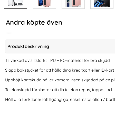
Andra köpte även
Produktbeskrivning
Tillverkad av slitstarkt TPU + PC-material för bra skydd
Släpp bakstycket för att hålla dina kreditkort eller ID-kort
Upphöjt kantskydd håller kameralinsen skyddad på en pl
Telefonskydd förhindrar att din telefon repas, tappas oc
Håll alla funktioner lättillgängliga, enkel installation / bor
iPhone 16 Pro Fodral Flip Läder Grå
2-Pack iPhone 17 
G
Art. nr 229902
Art. nr 241766
rea pris
124 kr
rea pris
tidigare pris
111 kr
124 kr
tidigare pris
111 kr