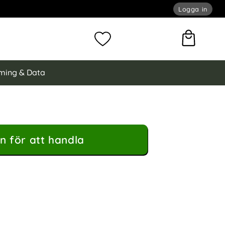
Logga in
omför sökning
Mina favoriter
ming & Data
n för att handla
d Med Kortfack Vit som favorit