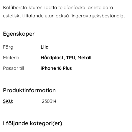
Kolfiberstrukturen i detta telefonfodral är inte bara
estetiskt tilltalande utan också fingeravtrycksbeständigt
Egenskaper
Egenskaper/attribut för denna produkt
Attribut
Värde
Färg
Lila
Material
Hårdplast, TPU, Metall
Passar till
iPhone 16 Plus
Produktinformation
SKU:
230314
I följande kategori(er)