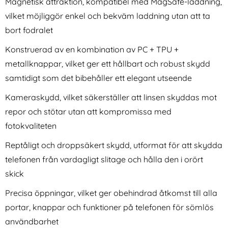
Magnetisk attraktion, kompatibel med MagSafe-laddning,
vilket möjliggör enkel och bekväm laddning utan att ta
bort fodralet
Konstruerad av en kombination av PC + TPU +
metallknappar, vilket ger ett hållbart och robust skydd
samtidigt som det bibehåller ett elegant utseende
iPhone 16 Pro Max Skal Hybrid
Tech-Protect iPhone 16 Pro
Magsafe Mörk Blå
Max 2-PACK Skärmskydd
Kameraskydd, vilket säkerställer att linsen skyddas mot
Art. nr 230558
Art. nr 241604
Quick Set Spy+ Privacy
rea pris
rea pris
136 kr
repor och stötar utan att kompromissa med
144 kr
tidigare pris
tidigare pris
136 kr
144 kr
y
kärmskydd Härdat Glas (Privacy)
iPhone 16 Pro Max Skal Hybrid Magsafe Mörk Blå
Tech-Protect iPhone 16 Pro Max 2-PACK 
Köp
Köp
i
I lager
I lager
fotokvaliteten
Tillgänglighet:
Tillgänglighet:
Reptåligt och droppsäkert skydd, utformat för att skydda
telefonen från vardagligt slitage och hålla den i orört
skick
Precisa öppningar, vilket ger obehindrad åtkomst till alla
portar, knappar och funktioner på telefonen för sömlös
användbarhet