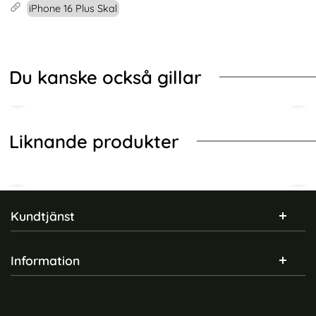
iPhone 16 Plus Skal
Du kanske också gillar
Liknande produkter
Sidfot Blandad info och länkar
Kundtjänst
Information
iPhone 16 Plus Skal Xtreme
iPhone 16 Plus Skal MagSafe
Shockproof Hybrid Svart
Kickstand Transparent /