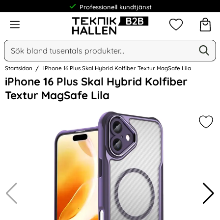
Professionell kundtjänst
Meny
Mina favorit
Sök
Ge
Sök på Narse Group AB
Startsidan
iPhone 16 Plus Skal Hybrid Kolfiber Textur MagSafe Lila
Hoppa
iPhone 16 Plus Skal Hybrid Kolfiber
över
Textur MagSafe Lila
Bilder
Mark