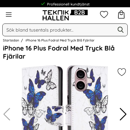
Professionell kundtjänst
Meny
Mina favorit
Sök
Ge
Sök på Narse Group AB
Startsidan
iPhone 16 Plus Fodral Med Tryck Blå Fjärilar
Hoppa
iPhone 16 Plus Fodral Med Tryck Blå
över
Fjärilar
Bilder
Mark