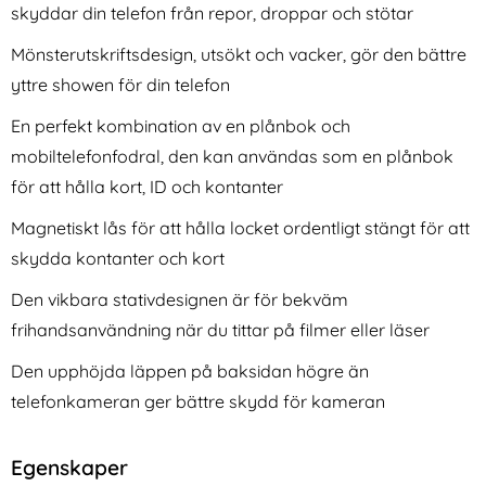
skyddar din telefon från repor, droppar och stötar
Mönsterutskriftsdesign, utsökt och vacker, gör den bättre
yttre showen för din telefon
En perfekt kombination av en plånbok och
mobiltelefonfodral, den kan användas som en plånbok
REDPEPPER iPhone 16 Plus
iPhone 16 Plus Skal Hybrid
Skal MagSafe Kickstand
Kolfiber Textur MagSafe Lila
för att hålla kort, ID och kontanter
Art. nr 246307
Art. nr 230314
Vattentät IP68 (Svart)
rea pris
rea pris
274 kr
111 kr
tidigare pris
tidigare pris
274 kr
111 kr
tand Transparent / Svart
hone 16 Plus Skal MagSafe Kickstand Vattentät IP68 (Sv
Köp
iPhone 16 Plus Skal Hybrid Kolf
Onsala i
Köp
Magnetiskt lås för att hålla locket ordentligt stängt för att
I lager
I lager
Tillgänglighet:
Tillgänglighet:
skydda kontanter och kort
Den vikbara stativdesignen är för bekväm
frihandsanvändning när du tittar på filmer eller läser
Den upphöjda läppen på baksidan högre än
telefonkameran ger bättre skydd för kameran
Egenskaper