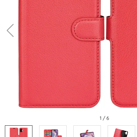
1
/
6