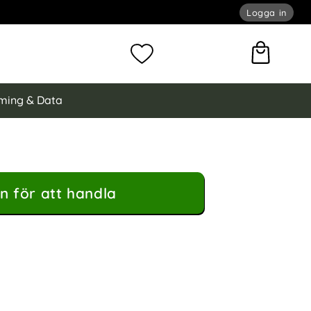
Logga in
omför sökning
Mina favoriter
ming & Data
n för att handla
chi Läder Röd som favorit