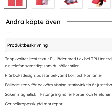
Andra köpte även
Produktbeskrivning
Toppkvalitet litchi-textur PU-läder med flexibel TPU-inner
din telefon samtidigt som du håller stilen
Plånboksdesign, passar bekvämt kort och kontanter
Fällbart stativ för bekväm visning, stativvinkeln är justerba
Säker magnetisk flikstängning håller korten och telefonen 
[2-Pack] iPhone 14 Pro Skärmskydd
2-Pack iPhone 17 
Heltäckande Härdat Glas
Härda
Ger helkroppsskydd mot repor
Art. nr 223274
Art. nr 242063
rea pris
rea pris
111 kr
111 kr
tidigare pris
tidigare pris
111 kr
111 kr