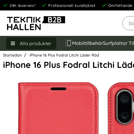
24h leverans*
Professionell kundtjänst
Omfattande 
Sök
Mobiltillbehör
Surfplattor Ti
Alla produkter
Startsidan
iPhone 16 Plus Fodral Litchi Läder Röd
iPhone 16 Plus Fodral Litchi Lä
Hoppa
över
Bilder