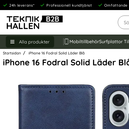
24h leverans*
Professionell kundtjänst
Omfattande 
Sök
Mobiltillbehör
Surfplattor Ti
Alla produkter
Startsidan
iPhone 16 Fodral Solid Läder Blå
iPhone 16 Fodral Solid Läder Bl
Hoppa
över
Bilder