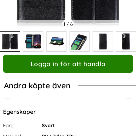
1
/
6
Logga in för att handla
Andra köpte även
Egenskaper
Egenskaper/attribut för denna produkt
Attribut
Värde
Färg
Svart