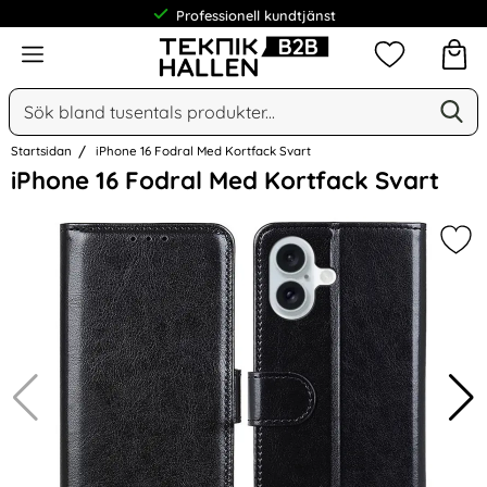
Professionell kundtjänst
Meny
Mina favorit
Sök
Ge
Sök på Narse Group AB
Startsidan
iPhone 16 Fodral Med Kortfack Svart
Hoppa
iPhone 16 Fodral Med Kortfack Svart
över
Bilder
Mar