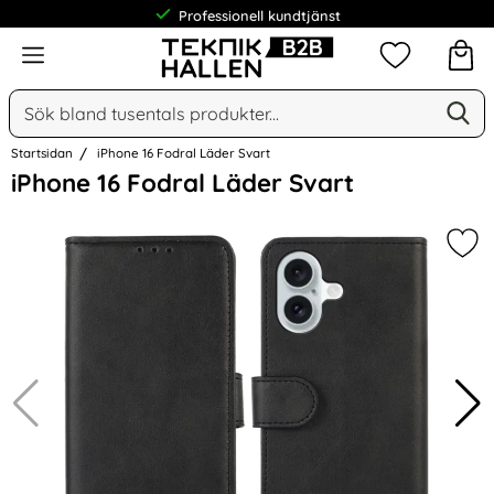
Professionell kundtjänst
Meny
Mina favorit
Sök
Ge
Sök på Narse Group AB
Startsidan
iPhone 16 Fodral Läder Svart
Hoppa
iPhone 16 Fodral Läder Svart
över
Bilder
Mar