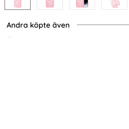
Andra köpte även
Samsung Galaxy A57 5G Fodral Äkta
Whoop 5.0 / MG /
Läder Blå
Trail 
Art. nr 244715
Art. nr 247261
rea pris
rea pris
186 kr
149 kr
tidigare pris
tidigare pris
186 kr
149 kr