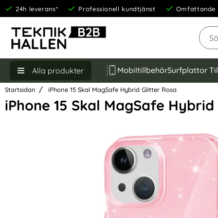
24h leverans*
Professionell kundtjänst
Omfattande 
Sök
Mobiltillbehör
Surfplattor Ti
Alla produkter
Startsidan
iPhone 15 Skal MagSafe Hybrid Glitter Rosa
iPhone 15 Skal MagSafe Hybrid 
Hoppa
över
Bilder