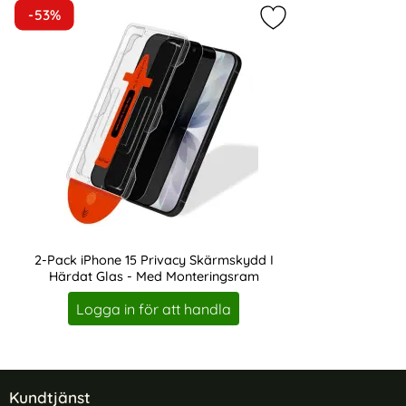
-53%
Markera 2-Pack iPh
holdit iPhone 15 / 14 / 13 Skal Wavy
DG.MING iPhone 15 
Svart/Transpa
Avtagbart Ko
Art. nr 234395
Art. nr 222729
rea pris
rea pris
186 kr
149 kr
tidigare pris
tidigare pris
186 kr
149 kr
id Air Matt Svart
holdit iPhone 15 / 14 / 13 Skal Wavy Svart/Trans
Köp
DG.MING iPhone 15 
I lager
I lager
Tillgänglighet:
Tillgänglighet:
ONSALA iPhone 15 MagSafe Skal Med
Tech-Protect iPho
Silikonyta Chalk Pink
MagShine
Art. nr 221462
Art. nr 233108
rea pris
rea pris
111 kr
86 kr
tidigare pris
tidigare pris
111 kr
86 kr
ver Stop Dreaming
ONSALA iPhone 15 MagSafe Skal Med Silikonyta Chal
Köp
Tech-Protect 
I lager
I lager
Tillgänglighet:
Tillgänglighet:
2-Pack iPhone 15 Privacy Skärmskydd I
Härdat Glas - Med Monteringsram
Art. nr 246527
Logga in för att handla
Sidfot Blandad info och länkar
Kundtjänst