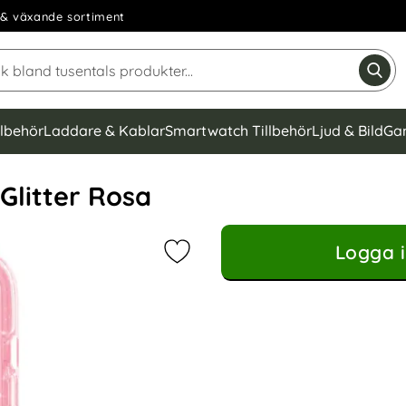
& växande sortiment
Sök på Narse Group AB
Gen
llbehör
Laddare & Kablar
Smartwatch Tillbehör
Ljud & Bild
Ga
Glitter Rosa
Logga i
Markera iPhone 15 Skal MagSafe Hy