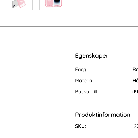
Egenskaper
Egenskaper/attribut för de
Attribut
Värde
Färg
R
Material
Hå
Passar till
iP
Produktinformation
 4.0 Klockarmband
Xiaomi Redmi Pad 2 Fodral Tri-Fold
Loop Blå
SKU:
Mörk Blå
2
Art. nr 242442
rea pris
149 kr
tidigare pris
149 kr