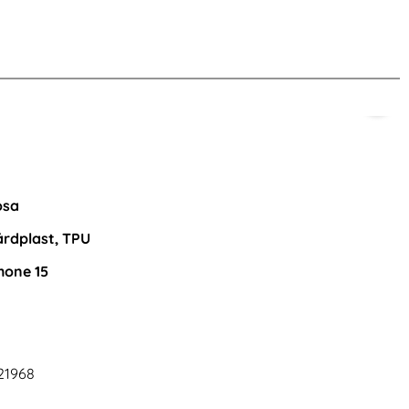
nna produkt
osa
rdplast, TPU
hone 15
Xiaomi 15T Fodral Litchi Läder Brun
Klockarmband 18 
21968
Wave Sil
Art. nr 243240
Art. nr 243343
rea pris
149 kr
rea pris
tidigare pris
199 kr
149 kr
tidigare pris
199 kr