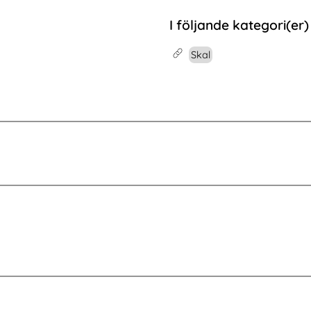
/ MG / 4.0 Klockarmband Trail Loop Blå
Köp
Xiaomi Redmi Pad 2 Fodral 
Köp
I lager
Tillgänglighet:
I följande kategori(er)
Skal