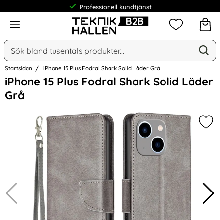
Professionell kundtjänst
Meny
Mina favorit
Sök
Ge
Sök på Narse Group AB
Startsidan
iPhone 15 Plus Fodral Shark Solid Läder Grå
Hoppa
iPhone 15 Plus Fodral Shark Solid Läder
över
Grå
Bilder
Mark